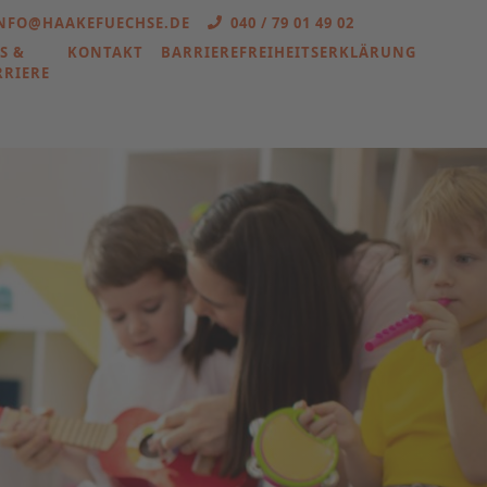
NFO@HAAKEFUECHSE.DE
040 / 79 01 49 02
S &
KONTAKT
BARRIEREFREIHEITSERKLÄRUNG
RRIERE
weiter