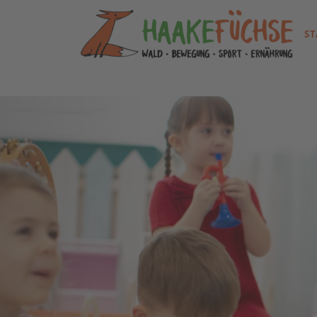
ST
zurück