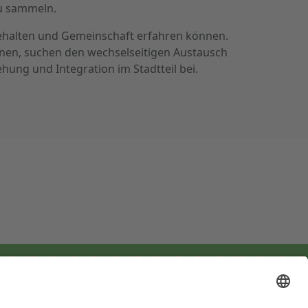
u sammeln.
nehalten und Gemeinschaft erfahren können.
onen, suchen den wechselseitigen Austausch
hung und Integration im Stadtteil bei.
Rechtliches