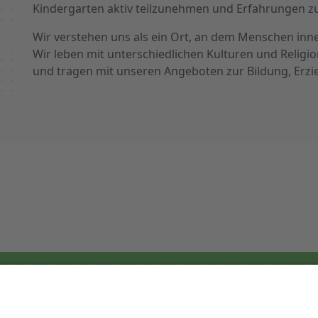
Kindergarten aktiv teilzunehmen und Erfahrungen z
Wir verstehen uns als ein Ort, an dem Menschen in
Wir leben mit unterschiedlichen Kulturen und Religi
und tragen mit unseren Angeboten zur Bildung, Erzie
Öffnungszeiten KiTa